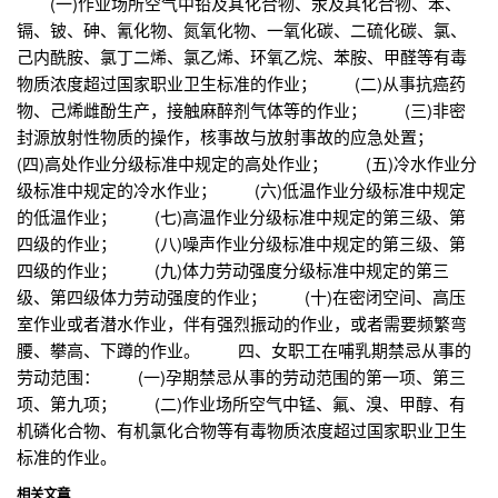
(一)作业场所空气中铅及其化合物、汞及其化合物、苯、
镉、铍、砷、氰化物、氮氧化物、一氧化碳、二硫化碳、氯、
己内酰胺、氯丁二烯、氯乙烯、环氧乙烷、苯胺、甲醛等有毒
物质浓度超过国家职业卫生标准的作业； (二)从事抗癌药
物、己烯雌酚生产，接触麻醉剂气体等的作业； (三)非密
封源放射性物质的操作，核事故与放射事故的应急处置；
(四)高处作业分级标准中规定的高处作业； (五)冷水作业分
级标准中规定的冷水作业； (六)低温作业分级标准中规定
的低温作业； (七)高温作业分级标准中规定的第三级、第
四级的作业； (八)噪声作业分级标准中规定的第三级、第
四级的作业； (九)体力劳动强度分级标准中规定的第三
级、第四级体力劳动强度的作业； (十)在密闭空间、高压
室作业或者潜水作业，伴有强烈振动的作业，或者需要频繁弯
腰、攀高、下蹲的作业。 四、女职工在哺乳期禁忌从事的
劳动范围： (一)孕期禁忌从事的劳动范围的第一项、第三
项、第九项； (二)作业场所空气中锰、氟、溴、甲醇、有
机磷化合物、有机氯化合物等有毒物质浓度超过国家职业卫生
标准的作业。
相关文章