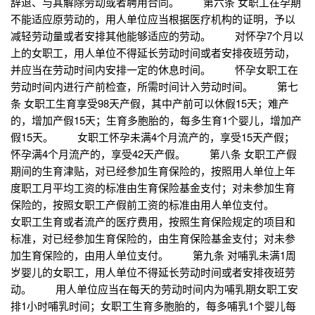
辞退、与其解除劳动或者聘用合同。 第六条 女职工在孕期
不能适应原劳动的，用人单位应当根据医疗机构的证明，予以
减轻劳动量或者安排其他能够适应的劳动。 对怀孕7个月以
上的女职工，用人单位不得延长劳动时间或者安排夜班劳动，
并应当在劳动时间内安排一定的休息时间。 怀孕女职工在
劳动时间内进行产前检查，所需时间计入劳动时间。 第七
条 女职工生育享受98天产假，其中产前可以休假15天；难产
的，增加产假15天；生育多胞胎的，每多生育1个婴儿，增加产
假15天。 女职工怀孕未满4个月流产的，享受15天产假；
怀孕满4个月流产的，享受42天产假。 第八条 女职工产假
期间的生育津贴，对已经参加生育保险的，按照用人单位上年
度职工月平均工资的标准由生育保险基金支付；对未参加生育
保险的，按照女职工产假前工资的标准由用人单位支付。
女职工生育或者流产的医疗费用，按照生育保险规定的项目和
标准，对已经参加生育保险的，由生育保险基金支付；对未参
加生育保险的，由用人单位支付。 第九条 对哺乳未满1周
岁婴儿的女职工，用人单位不得延长劳动时间或者安排夜班劳
动。 用人单位应当在每天的劳动时间内为哺乳期女职工安
排1小时哺乳时间；女职工生育多胞胎的，每多哺乳1个婴儿每