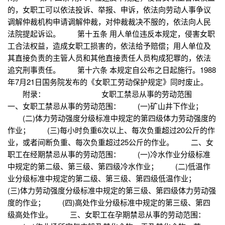
的，女职工可以依法投诉、举报、申诉，依法向劳动人事争议
调解仲裁机构申请调解仲裁，对仲裁裁决不服的，依法向人民
法院提起诉讼。 第十五条 用人单位违反本规定，侵害女职
工合法权益，造成女职工损害的，依法给予赔偿；用人单位及
其直接负责的主管人员和其他直接责任人员构成犯罪的，依法
追究刑事责任。 第十六条 本规定自公布之日起施行。1988
年7月21日国务院发布的《女职工劳动保护规定》同时废止。
附录： 女职工禁忌从事的劳动范围
一、女职工禁忌从事的劳动范围： (一)矿山井下作业；
(二)体力劳动强度分级标准中规定的第四级体力劳动强度的
作业； (三)每小时负重6次以上、每次负重超过20公斤的作
业，或者间断负重、每次负重超过25公斤的作业。 二、女
职工在经期禁忌从事的劳动范围： (一)冷水作业分级标准
中规定的第二级、第三级、第四级冷水作业； (二)低温作
业分级标准中规定的第二级、第三级、第四级低温作业；
(三)体力劳动强度分级标准中规定的第三级、第四级体力劳动强
度的作业； (四)高处作业分级标准中规定的第三级、第四
级高处作业。 三、女职工在孕期禁忌从事的劳动范围：